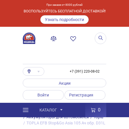
При заказе от 8000 рублей
ВОСПОЛЬЗУЙТЕСЬ БЕСПЛАТНОЙ ДОСТАВКОЙ!
Узнать подробности
+7 (391) 220-08-02
Акции
Войти
Регистрация
0
КАТАЛОГ
/
Каталог
/
Товары
/
Аккумуляторы
/
Аккумуляторы для автомобилей
/
Topla
/
TOPLA EFB Stop&Go Asia 105 Ач обр. D31L