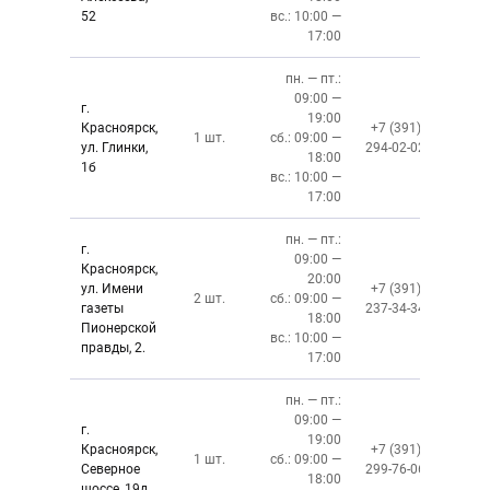
52
вс.: 10:00 —
17:00
пн. — пт.:
09:00 —
г.
19:00
Красноярск,
+7 (391)
1 шт.
сб.: 09:00 —
ул. Глинки,
294-02-02
18:00
1б
вс.: 10:00 —
17:00
пн. — пт.:
г.
09:00 —
Красноярск,
20:00
ул. Имени
+7 (391)
2 шт.
сб.: 09:00 —
газеты
237-34-34
18:00
Пионерской
вс.: 10:00 —
правды, 2.
17:00
пн. — пт.:
09:00 —
г.
19:00
Красноярск,
+7 (391)
1 шт.
сб.: 09:00 —
Северное
299-76-06
18:00
шоссе, 19д