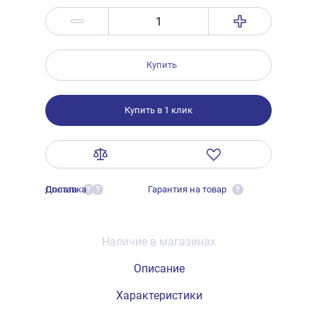
Купить
Купить в 1 клик
Оплата
Доставка
Гарантия на товар
?
?
?
Наличие в магазинах
Описание
Характеристики