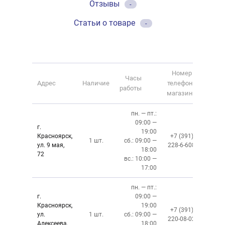
Отзывы
-
Статьи о товаре
-
Номер
Часы
Адрес
Наличие
телефона
работы
магазина
пн. — пт.:
09:00 —
г.
19:00
Красноярск,
+7 (391)
1 шт.
сб.: 09:00 —
ул. 9 мая,
228-6-608
18:00
72
вс.: 10:00 —
17:00
пн. — пт.:
г.
09:00 —
Красноярск,
19:00
+7 (391)
ул.
1 шт.
сб.: 09:00 —
220-08-02
Алексеева,
18:00