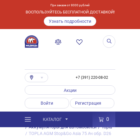
При заказе от 8000 рублей
ВОСПОЛЬЗУЙТЕСЬ БЕСПЛАТНОЙ ДОСТАВКОЙ!
Узнать подробности
+7 (391) 220-08-02
Акции
Войти
Регистрация
0
КАТАЛОГ
/
Каталог
/
Товары
/
Аккумуляторы
/
Аккумуляторы для автомобилей
/
Topla
/
TOPLA AGM Stop&Go Asia 75 Ач обр. D26