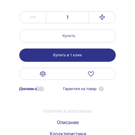
Купить
Купить в 1 клик
Оплата
Доставка
Гарантия на товар
?
?
?
Наличие в магазинах
Описание
Характеристики