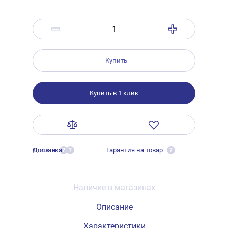
Купить
Купить в 1 клик
Оплата
Доставка
Гарантия на товар
?
?
?
Наличие в магазинах
Описание
Характеристики