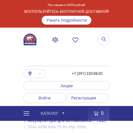
При заказе от 8000 рублей
ВОСПОЛЬЗУЙТЕСЬ БЕСПЛАТНОЙ ДОСТАВКОЙ!
Узнать подробности
+7 (391) 220-08-02
Акции
Войти
Регистрация
0
КАТАЛОГ
/
Каталог
/
Товары
/
Аккумуляторы
/
Аккумуляторы для автомобилей
/
Titan
/
Titan AGM Asia 75 Ач обр. D26L