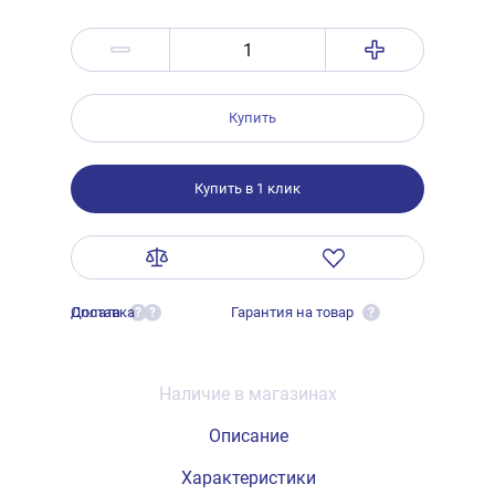
Купить
Купить в 1 клик
Оплата
Доставка
Гарантия на товар
?
?
?
Наличие в магазинах
Описание
Характеристики