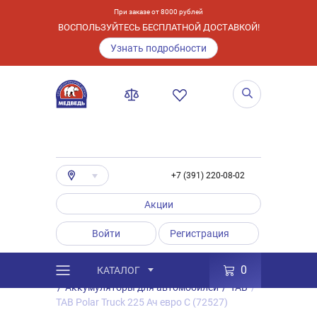
При заказе от 8000 рублей
ВОСПОЛЬЗУЙТЕСЬ БЕСПЛАТНОЙ ДОСТАВКОЙ!
Узнать подробности
+7 (391) 220-08-02
Акции
Войти
Регистрация
0
КАТАЛОГ
/
Каталог
/
Товары
/
Аккумуляторы
/
Аккумуляторы для автомобилей
/
TAB
/
TAB Polar Truck 225 Ач евро C (72527)