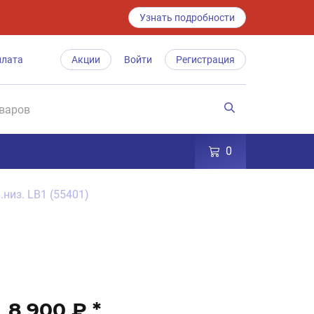
Узнать подробности
плата
Акции
Войти
Регистрация
0
.низ. LB1 (55401)
8 900 ₽
*