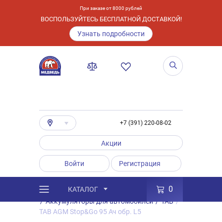
При заказе от 8000 рублей
ВОСПОЛЬЗУЙТЕСЬ БЕСПЛАТНОЙ ДОСТАВКОЙ!
Узнать подробности
+7 (391) 220-08-02
Акции
Войти
Регистрация
0
КАТАЛОГ
/
Каталог
/
Товары
/
Аккумуляторы
/
Аккумуляторы для автомобилей
/
TAB
/
TAB AGM Stop&Go 95 Ач обр. L5