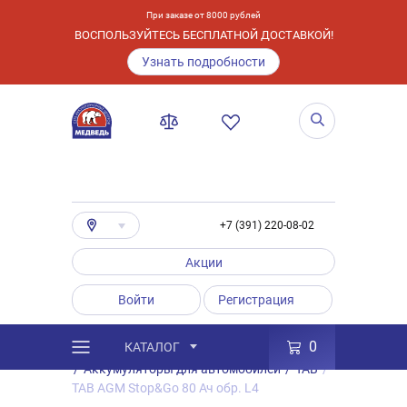
При заказе от 8000 рублей
ВОСПОЛЬЗУЙТЕСЬ БЕСПЛАТНОЙ ДОСТАВКОЙ!
Узнать подробности
+7 (391) 220-08-02
Акции
Войти
Регистрация
0
КАТАЛОГ
/
Каталог
/
Товары
/
Аккумуляторы
/
Аккумуляторы для автомобилей
/
TAB
/
TAB AGM Stop&Go 80 Ач обр. L4