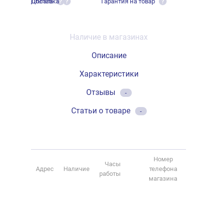
Оплата
Доставка
Гарантия на товар
?
?
?
Наличие в магазинах
Описание
Характеристики
Отзывы
-
Статьи о товаре
-
Номер
Часы
Адрес
Наличие
телефона
работы
магазина