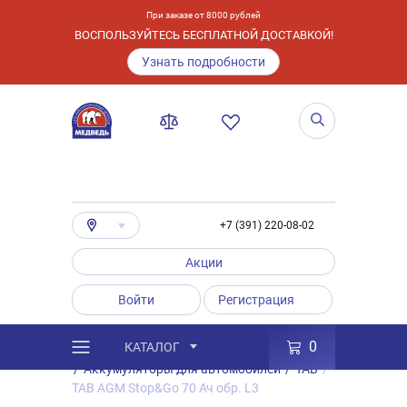
При заказе от 8000 рублей
ВОСПОЛЬЗУЙТЕСЬ БЕСПЛАТНОЙ ДОСТАВКОЙ!
Узнать подробности
+7 (391) 220-08-02
Акции
Войти
Регистрация
0
КАТАЛОГ
/
Каталог
/
Товары
/
Аккумуляторы
/
Аккумуляторы для автомобилей
/
TAB
/
TAB AGM Stop&Go 70 Ач обр. L3