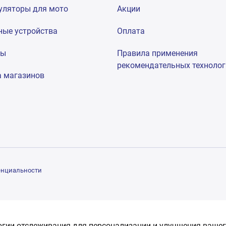
уляторы для мото
Акции
ные устройства
Оплата
мы
Правила применения
рекомендательных техноло
а магазинов
енциальности
огии отслеживания для персонализации и улучшения вашег