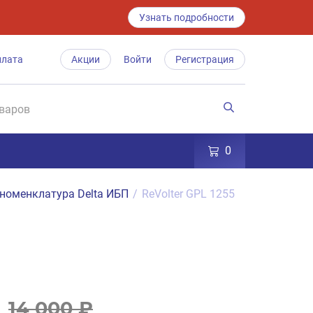
Узнать подробности
плата
Акции
Войти
Регистрация
0
номенклатура Delta ИБП
/
ReVolter GPL 1255
14 000 ₽