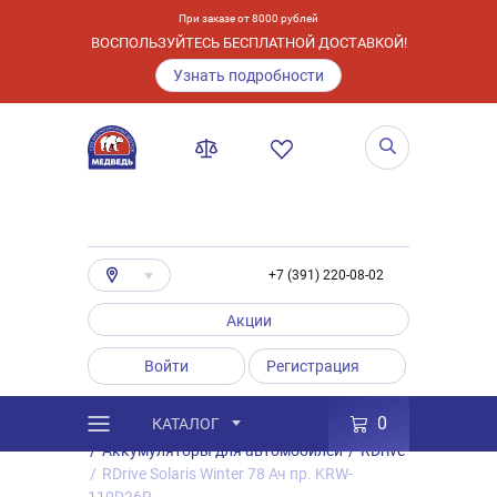
При заказе от 8000 рублей
ВОСПОЛЬЗУЙТЕСЬ БЕСПЛАТНОЙ ДОСТАВКОЙ!
Узнать подробности
+7 (391) 220-08-02
Акции
Войти
Регистрация
0
КАТАЛОГ
/
Каталог
/
Товары
/
Аккумуляторы
/
Аккумуляторы для автомобилей
/
RDrive
/
RDrive Solaris Winter 78 Ач пр. KRW-