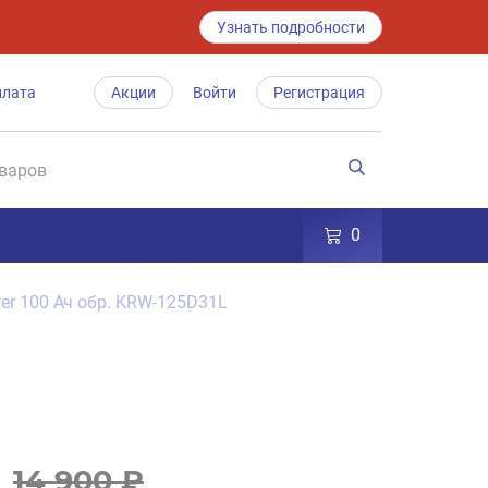
Узнать подробности
плата
Акции
Войти
Регистрация
0
nter 100 Ач обр. KRW-125D31L
14 900 ₽