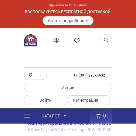
При заказе от 8000 рублей
ВОСПОЛЬЗУЙТЕСЬ БЕСПЛАТНОЙ ДОСТАВКОЙ!
Узнать подробности
+7 (391) 220-08-02
Акции
Войти
Регистрация
0
КАТАЛОГ
/
Каталог
/
Товары
/
Аккумуляторы
/
Аккумуляторы для автомобилей
/
RDrive
/
RDrive Skyline Winter 70 Ач пр. JPW-95D23R