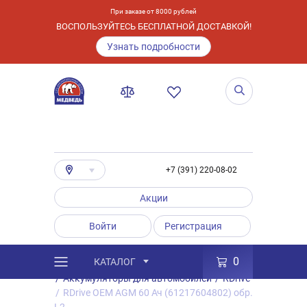
При заказе от 8000 рублей
ВОСПОЛЬЗУЙТЕСЬ БЕСПЛАТНОЙ ДОСТАВКОЙ!
Узнать подробности
+7 (391) 220-08-02
Акции
Войти
Регистрация
0
КАТАЛОГ
/
Каталог
/
Товары
/
Аккумуляторы
/
Аккумуляторы для автомобилей
/
RDrive
/
RDrive OEM AGM 60 Ач (61217604802) обр.