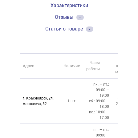
Характеристики
Отзывы
-
Статьи о товаре
-
Номер
Часы
Адрес
Наличие
телефона
работы
магазина
пн. — пт.:
09:00 —
19:00
г. Красноярск, ул.
+7 (391)
1 шт.
сб.: 09:00 —
Алексеева, 52
220-08-02
18:00
вс.: 10:00 —
17:00
пн. — пт.:
09:00 —