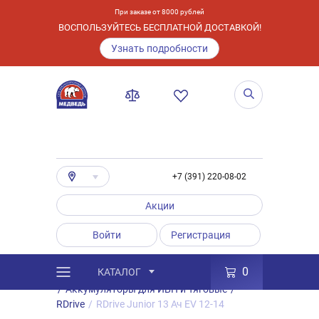
При заказе от 8000 рублей
ВОСПОЛЬЗУЙТЕСЬ БЕСПЛАТНОЙ ДОСТАВКОЙ!
Узнать подробности
+7 (391) 220-08-02
Акции
Войти
Регистрация
0
КАТАЛОГ
/
Каталог
/
Товары
/
Аккумуляторы
/
Аккумуляторы для ИБП и Тяговые
/
RDrive
/
RDrive Junior 13 Ач EV 12-14