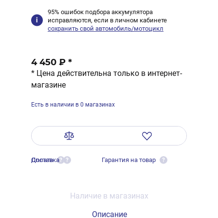
95% ошибок подбора аккумулятора
исправляются, если в личном кабинете
сохранить свой автомобиль/мотоцикл
4 450 ₽
*
* Цена действительна только в интернет-
магазине
Есть в наличии в 0 магазинах
Оплата
Доставка
Гарантия на товар
?
?
?
Наличие в магазинах
Описание