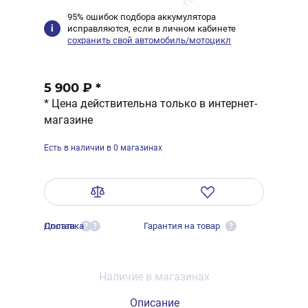
95% ошибок подбора аккумулятора
исправляются, если в личном кабинете
сохранить свой автомобиль/мотоцикл
5 900 ₽
*
* Цена действительна только в интернет-
магазине
Есть в наличии в 0 магазинах
Оплата
Доставка
Гарантия на товар
?
?
?
Наличие в магазинах
Описание