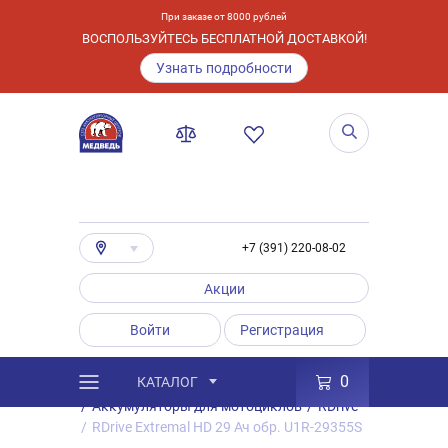
При заказе от 8000 рублей
ВОСПОЛЬЗУЙТЕСЬ БЕСПЛАТНОЙ ДОСТАВКОЙ!
Узнать подробности
+7 (391) 220-08-02
Акции
Войти
Регистрация
0
КАТАЛОГ
/
Каталог
/
Товары
/
Аккумуляторы
/
Аккумуляторы для мотоциклов
/
RDrive
/
RDrive Extremal HD 29 Ач обр. U1R-29355S