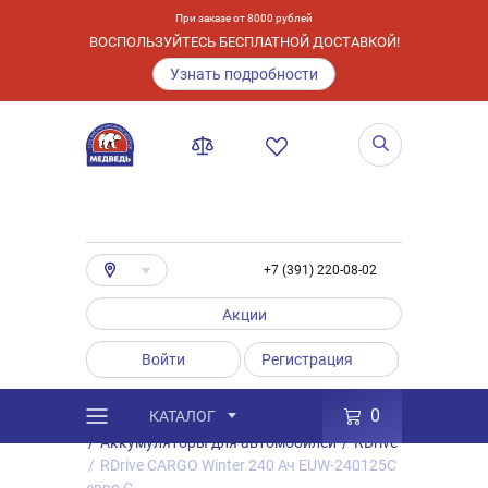
При заказе от 8000 рублей
ВОСПОЛЬЗУЙТЕСЬ БЕСПЛАТНОЙ ДОСТАВКОЙ!
Узнать подробности
+7 (391) 220-08-02
Акции
Войти
Регистрация
0
КАТАЛОГ
/
Каталог
/
Товары
/
Аккумуляторы
/
Аккумуляторы для автомобилей
/
RDrive
/
RDrive CARGO Winter 240 Ач EUW-240125C