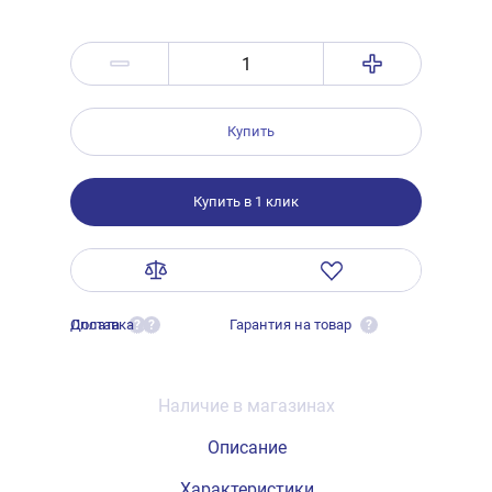
Купить
Купить в 1 клик
Оплата
Доставка
Гарантия на товар
?
?
?
Наличие в магазинах
Описание
Характеристики