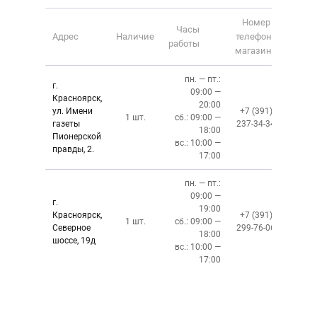
Номер
Часы
Адрес
Наличие
телефона
работы
магазина
пн. — пт.:
г.
09:00 —
Красноярск,
20:00
ул. Имени
+7 (391)
1 шт.
сб.: 09:00 —
газеты
237-34-34
18:00
Пионерской
вс.: 10:00 —
правды, 2.
17:00
пн. — пт.:
09:00 —
г.
19:00
Красноярск,
+7 (391)
1 шт.
сб.: 09:00 —
Северное
299-76-06
18:00
шоссе, 19д
вс.: 10:00 —
17:00