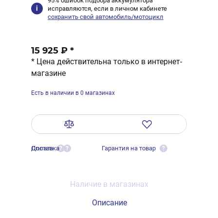
95% ошибок подбора аккумулятора
исправляются, если в личном кабинете
сохранить свой автомобиль/мотоцикл
15 925 ₽
*
* Цена действительна только в интернет-
магазине
Есть в наличии в 0 магазинах
Оплата
Доставка
Гарантия на товар
?
?
?
Наличие в магазинах
Описание