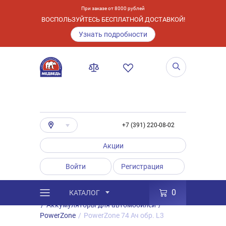
При заказе от 8000 рублей
ВОСПОЛЬЗУЙТЕСЬ БЕСПЛАТНОЙ ДОСТАВКОЙ!
Узнать подробности
+7 (391) 220-08-02
Акции
Войти
Регистрация
0
КАТАЛОГ
/
Каталог
/
Товары
/
Аккумуляторы
/
Аккумуляторы для автомобилей
/
PowerZone
/
PowerZone 74 Ач обр. L3