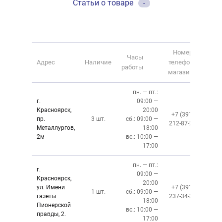
Статьи о товаре
-
Номер
Часы
Адрес
Наличие
телефона
работы
магазина
пн. — пт.:
г.
09:00 —
Красноярск,
20:00
+7 (391)
пр.
3 шт.
сб.: 09:00 —
212-87-27
Металлургов,
18:00
2м
вс.: 10:00 —
17:00
пн. — пт.:
г.
09:00 —
Красноярск,
20:00
ул. Имени
+7 (391)
1 шт.
сб.: 09:00 —
газеты
237-34-34
18:00
Пионерской
вс.: 10:00 —
правды, 2.
17:00