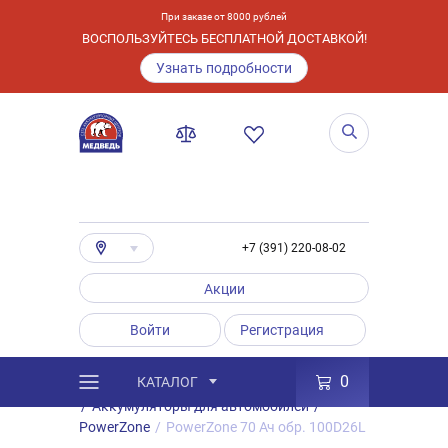
При заказе от 8000 рублей
ВОСПОЛЬЗУЙТЕСЬ БЕСПЛАТНОЙ ДОСТАВКОЙ!
Узнать подробности
+7 (391) 220-08-02
Акции
Войти
Регистрация
0
КАТАЛОГ
/
Каталог
/
Товары
/
Аккумуляторы
/
Аккумуляторы для автомобилей
/
PowerZone
/
PowerZone 70 Ач обр. 100D26L