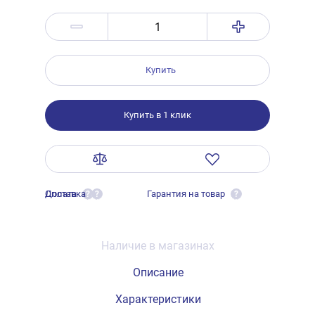
Купить
Купить в 1 клик
Оплата
Доставка
Гарантия на товар
?
?
?
Наличие в магазинах
Описание
Характеристики