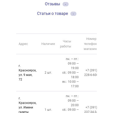
Отзывы
-
Статьи о товаре
-
Номер
Часы
Адрес
Наличие
телефона
работы
магазина
пн. — пт.:
09:00 —
г.
19:00
Красноярск,
+7 (391)
2 шт.
сб.: 09:00 —
ул. 9 мая,
228-6-608
18:00
72
вс.: 10:00 —
17:00
пн. — пт.:
г.
09:00 —
Красноярск,
20:00
ул. Имени
+7 (391)
1 шт.
сб.: 09:00 —
газеты
237-34-34