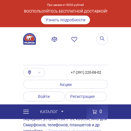
При заказе от 8000 рублей
ВОСПОЛЬЗУЙТЕСЬ БЕСПЛАТНОЙ ДОСТАВКОЙ!
Узнать подробности
+7 (391) 220-08-02
Акции
Войти
Регистрация
0
КАТАЛОГ
/
Каталог
/
Товары
/
Аксессуары
/
Зарядные устройства
/
ЗУ, кабели, АКБ для
Смарфонов, телефонов, планшетов и др.