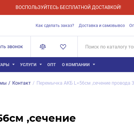
ВОСПОЛЬЗУЙТЕСЬ БЕСПЛАТНОЙ ДОСТАВКОЙ!
Как сделать заказ?
Доставка и самовывоз
О
ать звонок
УАРЫ
УСЛУГИ
ОПТ
О КОМПАНИИ
ммы
/
Контакт
/
Перемычка АКБ L=56см ,сечение провода
6см ,сечение