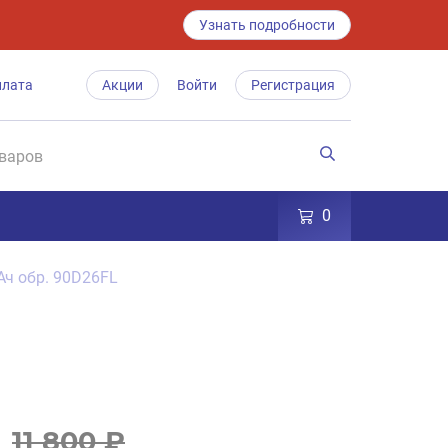
Узнать подробности
плата
Акции
Войти
Регистрация
0
 Ач обр. 90D26FL
11 800 ₽