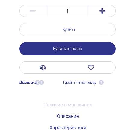
Купить
Купить в 1 клик
Оплата
Доставка
Гарантия на товар
?
?
?
Наличие в магазинах
Описание
Характеристики