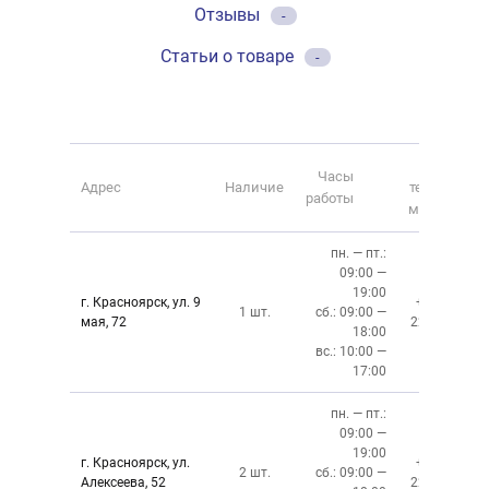
Отзывы
-
Статьи о товаре
-
Номер
Часы
Адрес
Наличие
телефона
работы
магазина
пн. — пт.:
09:00 —
19:00
г. Красноярск, ул. 9
+7 (391)
1 шт.
сб.: 09:00 —
мая, 72
228-6-608
18:00
вс.: 10:00 —
17:00
пн. — пт.:
09:00 —
19:00
г. Красноярск, ул.
+7 (391)
2 шт.
сб.: 09:00 —
Алексеева, 52
220-08-02