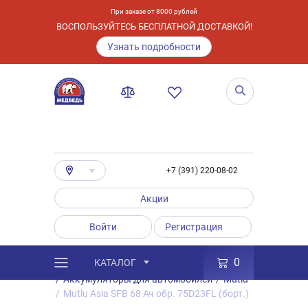
При заказе от 8000 рублей
ВОСПОЛЬЗУЙТЕСЬ БЕСПЛАТНОЙ ДОСТАВКОЙ!
Узнать подробности
+7 (391) 220-08-02
Акции
Войти
Регистрация
0
КАТАЛОГ
/
Каталог
/
Товары
/
Аккумуляторы
/
Аккумуляторы для автомобилей
/
Mutlu
/
Mutlu Asia SFB 68 Ач обр. 75D23FL (борт.)