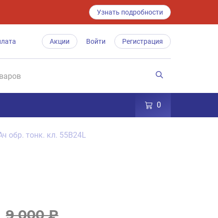
Узнать подробности
плата
Акции
Войти
Регистрация
0
Ач обр. тонк. кл. 55B24L
9 000 ₽