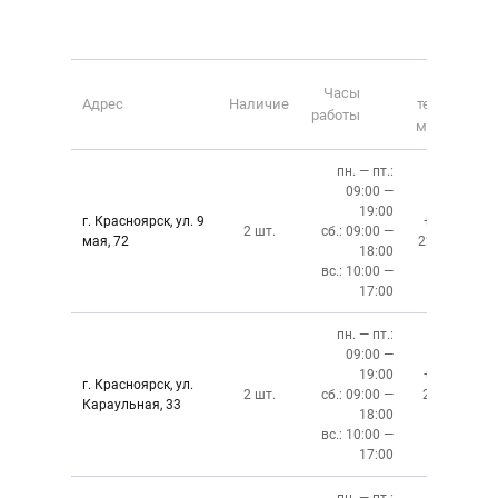
Номер
Часы
Адрес
Наличие
телефона
работы
магазина
пн. — пт.:
09:00 —
19:00
г. Красноярск, ул. 9
+7 (391)
2 шт.
сб.: 09:00 —
мая, 72
228-6-608
18:00
вс.: 10:00 —
17:00
пн. — пт.:
09:00 —
19:00
+7 (391)
г. Красноярск, ул.
2 шт.
сб.: 09:00 —
219‒01‒
Караульная, 33
18:00
59
вс.: 10:00 —
17:00