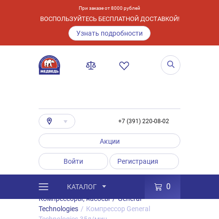
При заказе от 8000 рублей
ВОСПОЛЬЗУЙТЕСЬ БЕСПЛАТНОЙ ДОСТАВКОЙ!
Узнать подробности
+7 (391) 220-08-02
Акции
Войти
Регистрация
0
КАТАЛОГ
/
Каталог
/
Товары
/
Аксессуары
/
Компрессоры, насосы
/
General
Technologies
/
Компрессор General