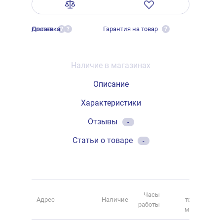
Оплата
Доставка
Гарантия на товар
?
?
?
Наличие в магазинах
Описание
Характеристики
Отзывы
-
Статьи о товаре
-
Номер
Часы
Адрес
Наличие
телефона
работы
магазина