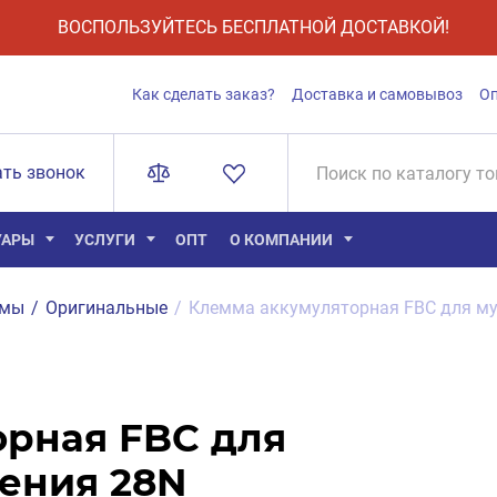
ВОСПОЛЬЗУЙТЕСЬ БЕСПЛАТНОЙ ДОСТАВКОЙ!
Как сделать заказ?
Доставка и самовывоз
О
ать звонок
УАРЫ
УСЛУГИ
ОПТ
О КОМПАНИИ
ммы
/
Оригинальные
/
Клемма аккумуляторная FBC для музы
рная FBC для
ления 28N