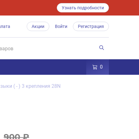
Узнать подробности
плата
Акции
Войти
Регистрация
0
ки ( - ) 3 крепления 28N
900 ₽