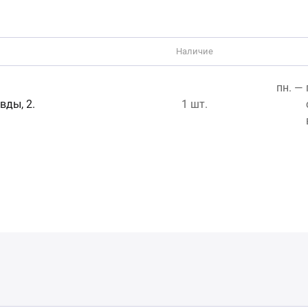
Наличие
пн. — 
вды, 2.
1 шт.