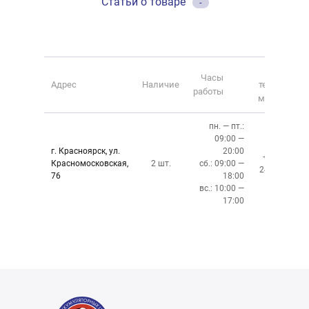
Статьи о товаре
-
Номер
Часы
Адрес
Наличие
телефона
работы
магазина
пн. — пт.:
09:00 —
г. Красноярск, ул.
20:00
+7 (391)
Красномосковская,
2 шт.
сб.: 09:00 —
243-83-01
76
18:00
вс.: 10:00 —
17:00