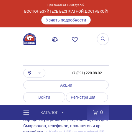
При заказе от 8000 рублей
ВОСПОЛЬЗУЙТЕСЬ БЕСПЛАТНОЙ ДОСТАВКОЙ!
Узнать подробности
+7 (391) 220-08-02
Акции
Войти
Регистрация
0
КАТАЛОГ
/
Каталог
/
Товары
/
Аксессуары
/
Зарядные устройства
/
ЗУ, кабели, АКБ для
Смарфонов, телефонов, планшетов и др.