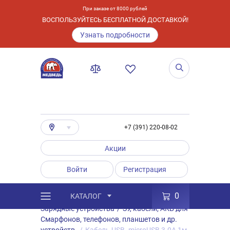
При заказе от 8000 рублей
ВОСПОЛЬЗУЙТЕСЬ БЕСПЛАТНОЙ ДОСТАВКОЙ!
Узнать подробности
+7 (391) 220-08-02
Акции
Войти
Регистрация
0
КАТАЛОГ
/
Каталог
/
Товары
/
Аксессуары
/
Зарядные устройства
/
ЗУ, кабели, АКБ для
Смарфонов, телефонов, планшетов и др.