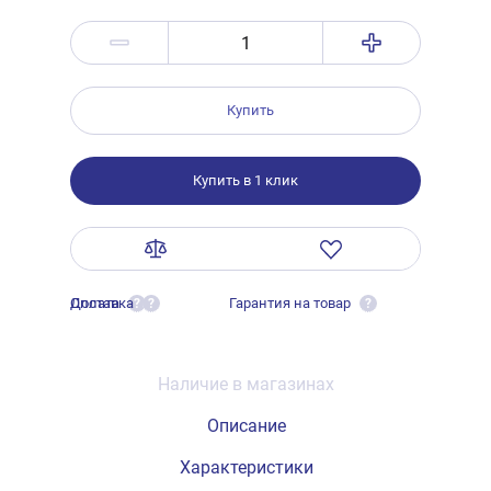
Купить
Купить в 1 клик
Оплата
Доставка
Гарантия на товар
?
?
?
Наличие в магазинах
Описание
Характеристики