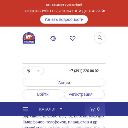
При заказе от 8000 рублей
ВОСПОЛЬЗУЙТЕСЬ БЕСПЛАТНОЙ ДОСТАВКОЙ!
Узнать подробности
+7 (391) 220-08-02
Акции
Войти
Регистрация
0
КАТАЛОГ
/
Каталог
/
Товары
/
Аксессуары
/
Зарядные устройства
/
ЗУ, кабели, АКБ для
Смарфонов, телефонов, планшетов и др.