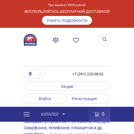
При заказе от 8000 рублей
ВОСПОЛЬЗУЙТЕСЬ БЕСПЛАТНОЙ ДОСТАВКОЙ!
Узнать подробности
+7 (391) 220-08-02
Акции
Войти
Регистрация
0
КАТАЛОГ
/
Каталог
/
Товары
/
Аксессуары
/
Зарядные устройства
/
ЗУ, кабели, АКБ для
Смарфонов, телефонов, планшетов и др.