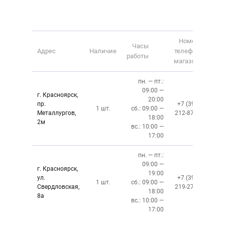
Номер
Часы
Адрес
Наличие
телефона
работы
магазина
пн. — пт.:
09:00 —
г. Красноярск,
20:00
пр.
+7 (391)
1 шт.
сб.: 09:00 —
Металлургов,
212-87-27
18:00
2м
вс.: 10:00 —
17:00
пн. — пт.:
09:00 —
г. Красноярск,
19:00
ул.
+7 (391)
1 шт.
сб.: 09:00 —
Свердловская,
219-27-50
18:00
8а
вс.: 10:00 —
17:00