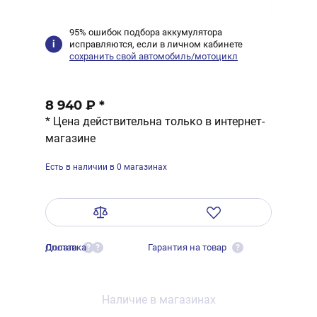
95% ошибок подбора аккумулятора
исправляются, если в личном кабинете
сохранить свой автомобиль/мотоцикл
8 940 ₽
*
* Цена действительна только в интернет-
магазине
Есть в наличии в 0 магазинах
Оплата
Доставка
Гарантия на товар
?
?
?
Наличие в магазинах