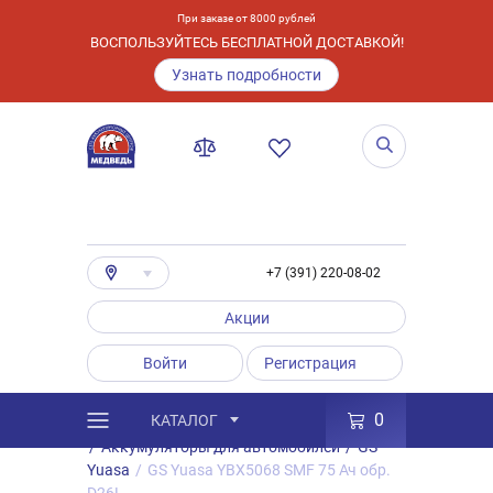
При заказе от 8000 рублей
ВОСПОЛЬЗУЙТЕСЬ БЕСПЛАТНОЙ ДОСТАВКОЙ!
Узнать подробности
+7 (391) 220-08-02
Акции
Войти
Регистрация
0
КАТАЛОГ
/
Каталог
/
Товары
/
Аккумуляторы
/
Аккумуляторы для автомобилей
/
GS
Yuasa
/
GS Yuasa YBX5068 SMF 75 Ач обр.