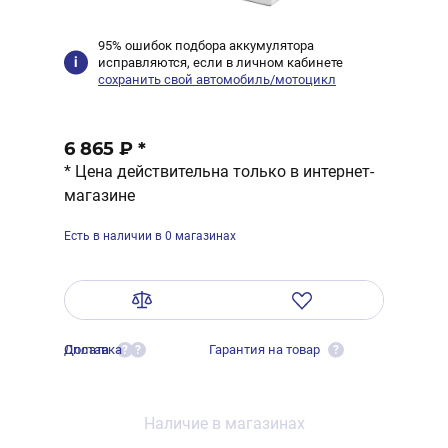
95% ошибок подбора аккумулятора
исправляются, если в личном кабинете
сохранить свой автомобиль/мотоцикл
6 865 ₽
*
* Цена действительна только в интернет-
магазине
Есть в наличии в 0 магазинах
Оплата
Доставка
Гарантия на товар
?
?
?
Наличие в магазинах