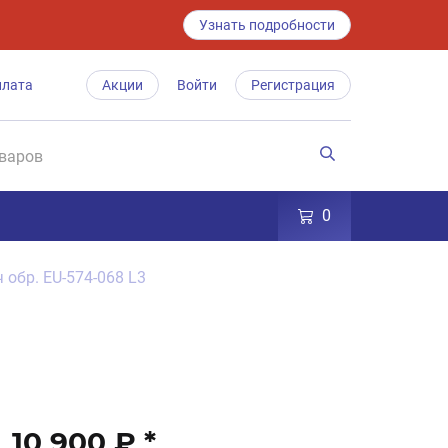
Узнать подробности
плата
Акции
Войти
Регистрация
0
 обр. EU-574-068 L3
10 900 ₽
*