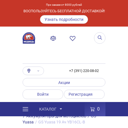
При заказе от 8000 рублей
ВОСПОЛЬЗУЙТЕСЬ БЕСПЛАТНОЙ ДОСТАВКОЙ!
Узнать подробности
+7 (391) 220-08-02
Акции
Войти
Регистрация
0
КАТАЛОГ
/
Каталог
/
Товары
/
Аккумуляторы
/
Аккумуляторы для мотоциклов
/
GS
Yuasa
/
GS Yuasa 19 Ач YB16CL-B