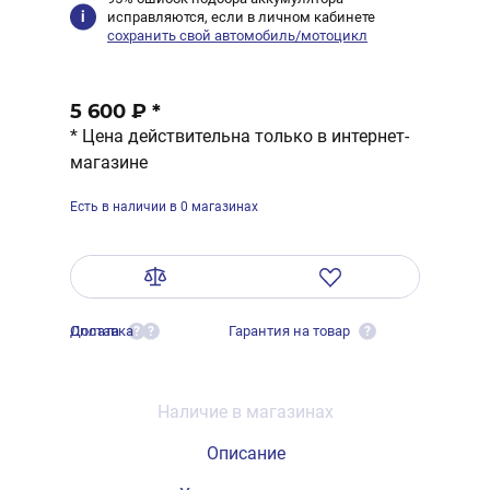
исправляются, если в личном кабинете
сохранить свой автомобиль/мотоцикл
5 600 ₽
*
* Цена действительна только в интернет-
магазине
Есть в наличии в 0 магазинах
Оплата
Доставка
Гарантия на товар
?
?
?
Наличие в магазинах
Описание