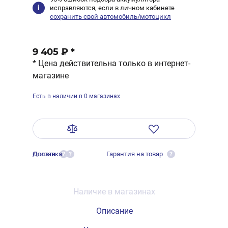
исправляются, если в личном кабинете
сохранить свой автомобиль/мотоцикл
9 405 ₽
*
* Цена действительна только в интернет-
магазине
Есть в наличии в 0 магазинах
Оплата
Доставка
Гарантия на товар
?
?
?
Наличие в магазинах
Описание