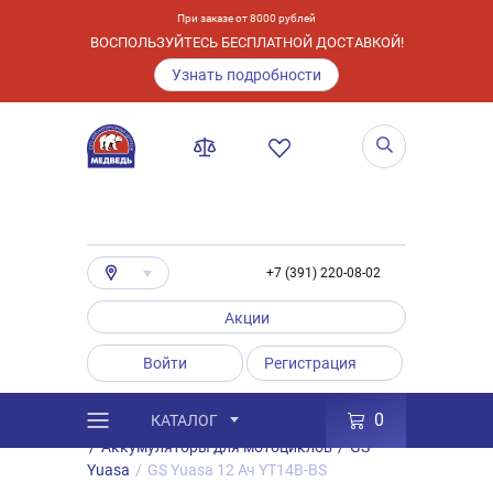
При заказе от 8000 рублей
ВОСПОЛЬЗУЙТЕСЬ БЕСПЛАТНОЙ ДОСТАВКОЙ!
Узнать подробности
+7 (391) 220-08-02
Акции
Войти
Регистрация
0
КАТАЛОГ
/
Каталог
/
Товары
/
Аккумуляторы
/
Аккумуляторы для мотоциклов
/
GS
Yuasa
/
GS Yuasa 12 Ач YT14B-BS