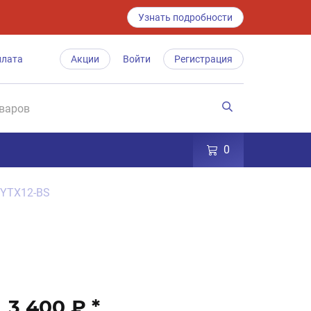
Узнать подробности
плата
Акции
Войти
Регистрация
0
 YTX12-BS
3 400 ₽
*