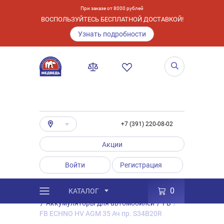
При заказе от 8000 рублей
ВОСПОЛЬЗУЙТЕСЬ БЕСПЛАТНОЙ ДОСТАВКОЙ!
Узнать подробности
+7 (391) 220-08-02
Акции
Войти
Регистрация
0
КАТАЛОГ
/
Каталог
/
Товары
/
Аккумуляторы
/
Аккумуляторы для автомобилей
/
FB
/
FB ECHNO HV AGM 35 Ач пр. S34B20R