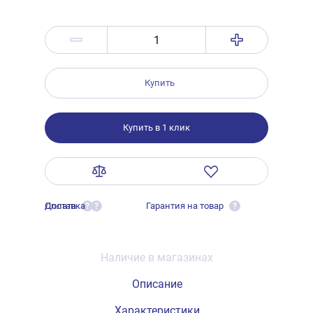
Купить
Купить в 1 клик
Оплата
Доставка
Гарантия на товар
?
?
?
Наличие в магазинах
Описание
Характеристики