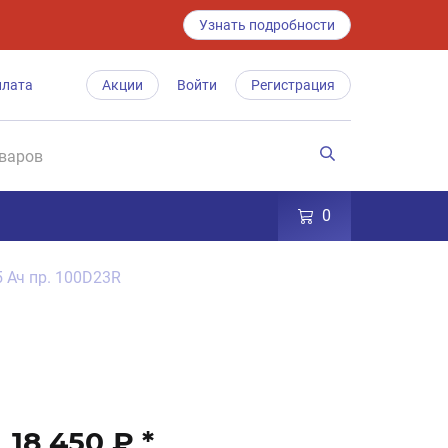
Узнать подробности
плата
Акции
Войти
Регистрация
0
5 Ач пр. 100D23R
18 450 ₽
*