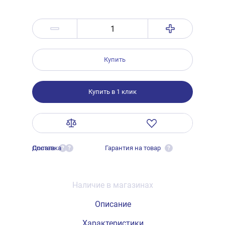
Купить
Купить в 1 клик
Оплата
Доставка
Гарантия на товар
?
?
?
Наличие в магазинах
Описание
Характеристики