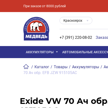
При заказе от 8000 рублей
Красноярск
+7 (391) 220-08-02
Заказ
АККУМУЛЯТОРЫ
АВТОМОБИЛЬНЫЕ АКСЕСС
/
Каталог
/
Товары
/
Аккумуляторы
/
Ак
70 Ач обр. EFB JZW 915105АC
Exide VW 70 Ач обр