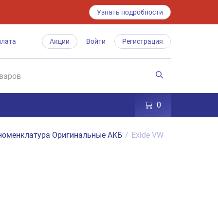
Узнать подробности
плата
Акции
Войти
Регистрация
0
номенклатура Оригинальные АКБ
/
Exide VW