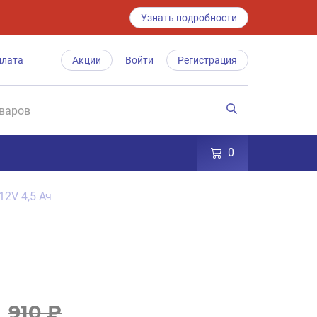
Узнать подробности
плата
Акции
Войти
Регистрация
0
12V 4,5 Ач
910 ₽