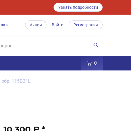
Узнать подробности
плата
Акции
Войти
Регистрация
0
ч обр. 115D31L
10 300 ₽
*