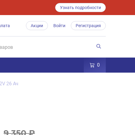
Узнать подробности
плата
Акции
Войти
Регистрация
0
2V 26 Ач
9 350 ₽