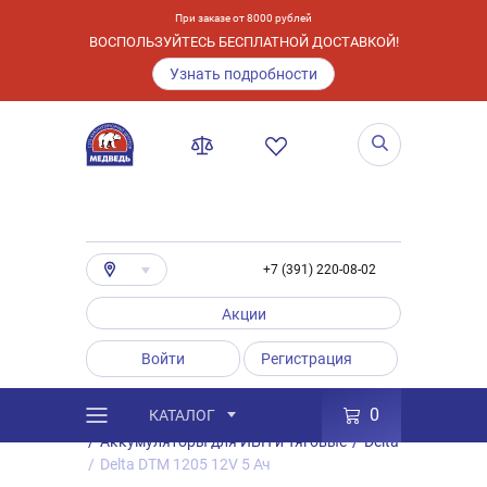
При заказе от 8000 рублей
ВОСПОЛЬЗУЙТЕСЬ БЕСПЛАТНОЙ ДОСТАВКОЙ!
Узнать подробности
+7 (391) 220-08-02
Акции
Войти
Регистрация
0
КАТАЛОГ
/
Каталог
/
Товары
/
Аккумуляторы
/
Аккумуляторы для ИБП и Тяговые
/
Delta
/
Delta DTM 1205 12V 5 Ач