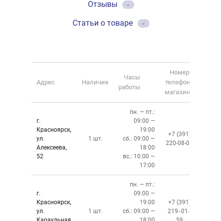
Отзывы
-
Статьи о товаре
-
Номер
Часы
Адрес
Наличие
телефона
работы
магазина
пн. — пт.:
г.
09:00 —
Красноярск,
19:00
+7 (391)
ул.
1 шт.
сб.: 09:00 —
220-08-02
Алексеева,
18:00
52
вс.: 10:00 —
17:00
пн. — пт.:
г.
09:00 —
Красноярск,
19:00
+7 (391)
ул.
1 шт.
сб.: 09:00 —
219‒01‒
Караульная,
18:00
59