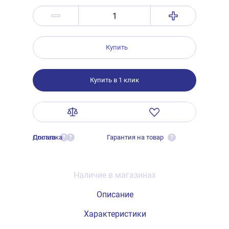
Купить
Купить в 1 клик
Оплата
Доставка
Гарантия на товар
?
?
?
Наличие в магазинах
Описание
Характеристики