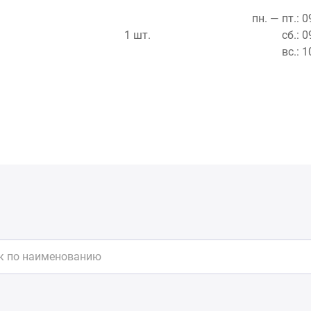
пн. — пт.: 
1 шт.
сб.: 
вс.: 